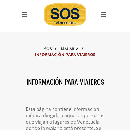
SERVICIOS
Llamada SOS
SOS Videoconferencias
SITIOS DE LA FAMILIA
SOS
/
MALARIA
/
SOS Telemedicina
INFORMACIÓN PARA VIAJEROS
SOS Cursos en línea
Videoclases y
videotutoriales
INFORMACIÓN PARA VIAJEROS
Vitae Academia Biomédica
Digital
Proyecto ECHO-UCV
SanaSana, Salud para todos
E
sta página contiene información
Documentación Covid-19
médica dirigida a aquellas personas
Malaria
que viajan a lugares de Venezuela
Serpientes de Venezuela
donde la Malaria está presente. Se