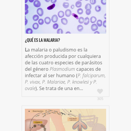
Escorpiones
REDES SOCIALES
¿QUÉ ES LA MALARIA?
L
a malaria o paludismo es la
afección producida por cualquiera
de las cuatro especies de parásitos
del género
Plasmodium
capaces de
infectar al ser humano (
P. falciparum,
P. vivax, P. Malariae, P. knowlesi y P.
ovale
). Se trata de una en...
305