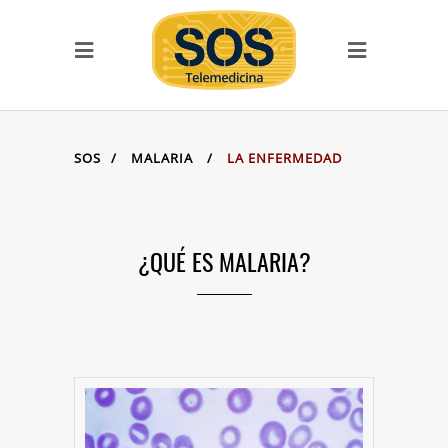
SERVICIOS
Llamada SOS
SOS Videoconferencias
SITIOS DE LA FAMILIA
SOS
/
MALARIA
/
LA ENFERMEDAD
SOS Telemedicina
SOS Cursos en línea
Videoclases y
videotutoriales
¿QUÉ ES MALARIA?
Vitae Academia Biomédica
Digital
Proyecto ECHO-UCV
SanaSana, Salud para todos
Documentación Covid-19
Malaria
Serpientes de Venezuela